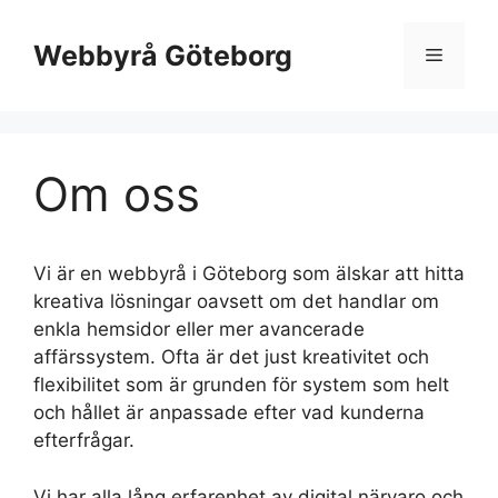
Hoppa
till
Webbyrå Göteborg
Meny
innehåll
Om oss
Vi är en webbyrå i Göteborg som älskar att hitta
kreativa lösningar oavsett om det handlar om
enkla hemsidor eller mer avancerade
affärssystem. Ofta är det just kreativitet och
flexibilitet som är grunden för system som helt
och hållet är anpassade efter vad kunderna
efterfrågar.
Vi har alla lång erfarenhet av digital närvaro och